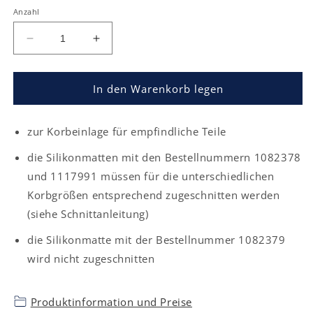
Anzahl
Verringere
Erhöhe
die
die
Menge
Menge
für
für
In den Warenkorb legen
Silikonmatte
Silikonmatte
zur Korbeinlage für empfindliche Teile
die Silikonmatten mit den Bestellnummern 1082378
und 1117991 müssen für die unterschiedlichen
Korbgrößen entsprechend zugeschnitten werden
(siehe Schnittanleitung)
die Silikonmatte mit der Bestellnummer 1082379
wird nicht zugeschnitten
Produktinformation und Preise