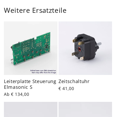
Weitere Ersatzteile
Leiterplatte Steuerung
Zeitschaltuhr
Elmasonic S
Normaler
€ 41,00
Normaler
Ab € 134,00
Preis
Preis