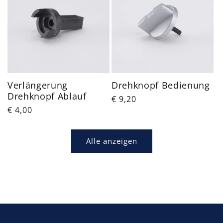
Verlängerung
Drehknopf Bedienung
Drehknopf Ablauf
Normaler
€ 9,20
Normaler
€ 4,00
Preis
Preis
Alle anzeigen