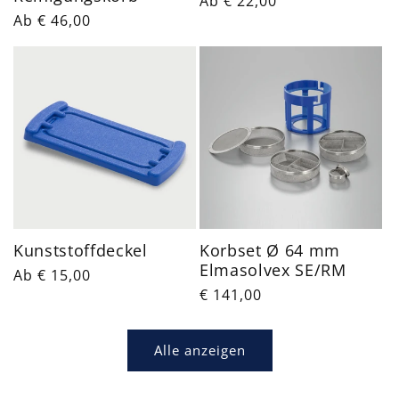
Normaler
Ab € 22,00
Normaler
Ab € 46,00
Preis
Preis
Kunststoffdeckel
Korbset Ø 64 mm
Elmasolvex SE/RM
Normaler
Ab € 15,00
Normaler
€ 141,00
Preis
Preis
Alle anzeigen